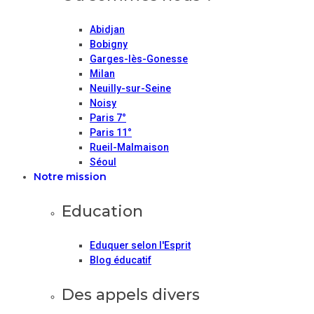
Abidjan
Bobigny
Garges-lès-Gonesse
Milan
Neuilly-sur-Seine
Noisy
Paris 7°
Paris 11°
Rueil-Malmaison
Séoul
Notre mission
Education
Eduquer selon l'Esprit
Blog éducatif
Des appels divers