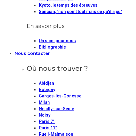
Kyoto
, le temps des épreuves
Sancian
, "non point tout mais ce qu'il a pu"
En savoir plus
Un saint pour nous
Bibliographie
Nous contacter
Où nous trouver ?
Abidjan
Bobigny
Garges-lès-Gonesse
Milan
Neuilly-sur-Seine
Noisy
Paris 7°
Paris 11°
Rueil-Malmaison