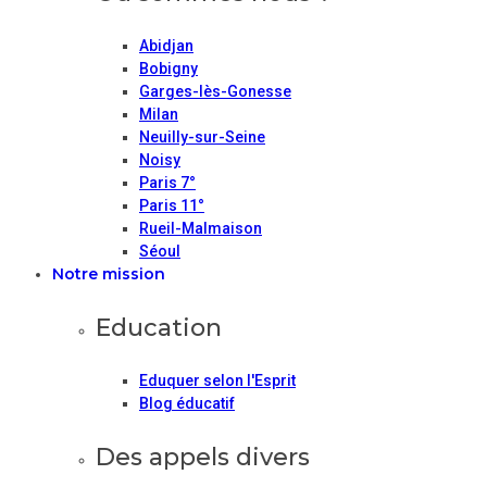
Abidjan
Bobigny
Garges-lès-Gonesse
Milan
Neuilly-sur-Seine
Noisy
Paris 7°
Paris 11°
Rueil-Malmaison
Séoul
Notre mission
Education
Eduquer selon l'Esprit
Blog éducatif
Des appels divers