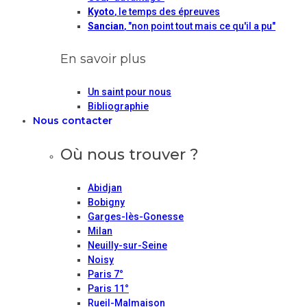
Kyoto
, le temps des épreuves
Sancian
, "non point tout mais ce qu'il a pu"
En savoir plus
Un saint pour nous
Bibliographie
Nous contacter
Où nous trouver ?
Abidjan
Bobigny
Garges-lès-Gonesse
Milan
Neuilly-sur-Seine
Noisy
Paris 7°
Paris 11°
Rueil-Malmaison