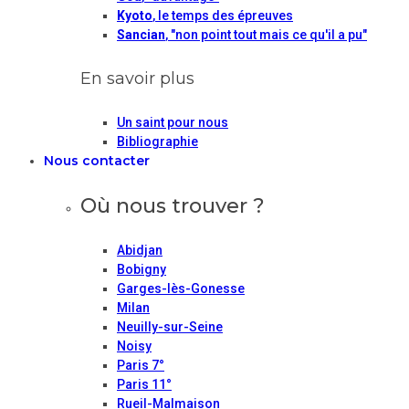
Kyoto
, le temps des épreuves
Sancian
, "non point tout mais ce qu'il a pu"
En savoir plus
Un saint pour nous
Bibliographie
Nous contacter
Où nous trouver ?
Abidjan
Bobigny
Garges-lès-Gonesse
Milan
Neuilly-sur-Seine
Noisy
Paris 7°
Paris 11°
Rueil-Malmaison