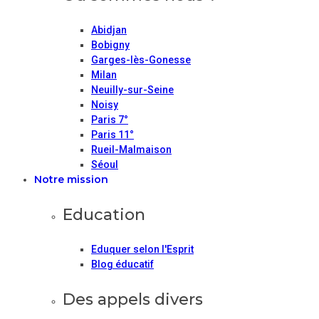
Abidjan
Bobigny
Garges-lès-Gonesse
Milan
Neuilly-sur-Seine
Noisy
Paris 7°
Paris 11°
Rueil-Malmaison
Séoul
Notre mission
Education
Eduquer selon l'Esprit
Blog éducatif
Des appels divers