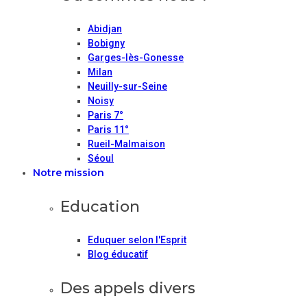
Abidjan
Bobigny
Garges-lès-Gonesse
Milan
Neuilly-sur-Seine
Noisy
Paris 7°
Paris 11°
Rueil-Malmaison
Séoul
Notre mission
Education
Eduquer selon l'Esprit
Blog éducatif
Des appels divers