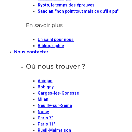
Kyoto
, le temps des épreuves
Sancian
, "non point tout mais ce qu'il a pu"
En savoir plus
Un saint pour nous
Bibliographie
Nous contacter
Où nous trouver ?
Abidjan
Bobigny
Garges-lès-Gonesse
Milan
Neuilly-sur-Seine
Noisy
Paris 7°
Paris 11°
Rueil-Malmaison